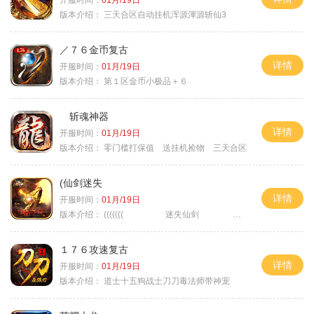
版本介绍：
三天合区自动挂机浑源渾源斩仙3
／７６金币复古
详情
开服时间：
01月/19日
版本介绍：
第１区金币小极品＋６
斩魂神器
详情
开服时间：
01月/19日
版本介绍：
零门槛打保值 送挂机捡物 三天合区
(仙剑迷失
详情
开服时间：
01月/19日
版本介绍：
((((((( 迷失仙剑 )))))
１７６攻速复古
详情
开服时间：
01月/19日
版本介绍：
道士十五狗战士刀刀毒法师带神宠