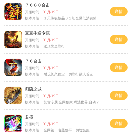
７６８０合击
详情
开服时间：
01月/19日
版本介绍：
１天终极极品６１切全爆低消费简
宝宝牛逼专属
详情
开服时间：
01月/19日
版本介绍：
送顶赞全靠打
７６合击
详情
开服时间：
01月/19日
版本介绍：
耐玩长久稳定一切靠打散人首选
归隐之城
详情
开服时间：
01月/19日
版本介绍：
复古专属.全网独家.玛法世界.自动？
君盛
详情
开服时间：
01月/19日
版本介绍：
全网第一暗黑荡平一切垃圾服