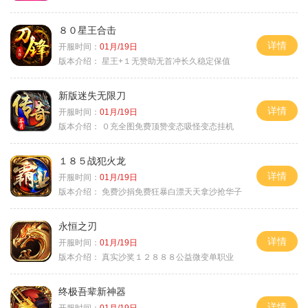
８０星王合击
详情
开服时间：
01月/19日
版本介绍：
星王+１无赞助无首冲长久稳定保值
新版迷失无限刀
详情
开服时间：
01月/19日
版本介绍：
０充全图免费顶赞变态吸怪变态挂机
１８５战犯火龙
详情
开服时间：
01月/19日
版本介绍：
免费沙捐免费狂暴白漂天天拿沙抢华子
永恒之刃
详情
开服时间：
01月/19日
版本介绍：
真实沙奖１２８８８公益微变单职业
终极吾辈新神器
详情
开服时间：
01月/19日