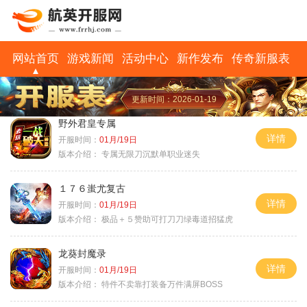
网站首页
游戏新闻
活动中心
新作发布
传奇新服表
更新时间：2026-01-19
野外君皇专属
详情
开服时间：
01月/19日
版本介绍：
专属无限刀沉默单职业迷失
１７６蚩尤复古
详情
开服时间：
01月/19日
版本介绍：
极品＋５赞助可打刀刀绿毒道招猛虎
龙葵封魔录
详情
开服时间：
01月/19日
版本介绍：
特件不卖靠打装备万件满屏BOSS