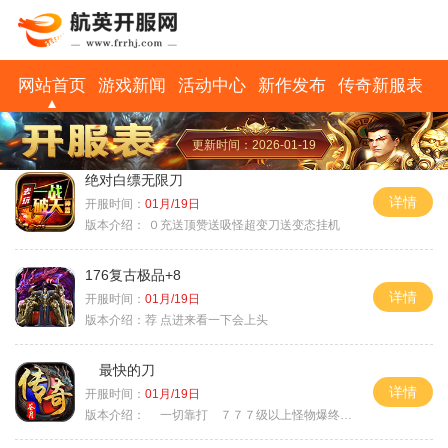
网站首页
游戏新闻
活动中心
新作发布
传奇新服表
更新时间：2026-01-19
绝对白缥无限刀
详情
开服时间：
01月/19日
版本介绍：
０充送顶赞送吸怪超变刀送变态挂机
176复古极品+8
详情
开服时间：
01月/19日
版本介绍：
荐 点进来看一下会上头
最快的刀
详情
开服时间：
01月/19日
版本介绍：
一切靠打 ７７７级以上怪物爆终极