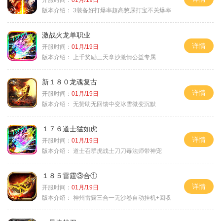
版本介绍：
3装备好打爆率超高憋尿打宝不关爆率
激战火龙单职业
详情
开服时间：
01月/19日
版本介绍：
上千奖励三天拿沙激情公益专属
新１８０龙魂复古
详情
开服时间：
01月/19日
版本介绍：
无赞助无回馈中变冰雪微变沉默
１７６道士猛如虎
详情
开服时间：
01月/19日
版本介绍：
道士召群虎战士刀刀毒法师带神宠
１８５雷霆③合①
详情
开服时间：
01月/19日
版本介绍：
神州雷霆三合一无沙卷自动挂机+回収