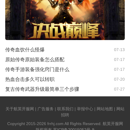
传奇血饮什么怪爆
07-13
原始传奇原始装备怎么搭配
07-17
传奇手游装备强化窍门是什么
07-17
热血合击多久可以转职
07-20
复古传奇武器升级最简单三个步骤
07-27
关于航英开服网 | 广告服务 | 联系我们 | 举报中心 | 网站地图 | 网站
招聘
Copyright 2015-2026 frrhj.com All Rights Reserved. 航英开服网
版权所有
苏ICP备20015052号-9