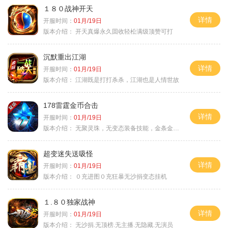
１８０战神开天
详情
开服时间：
01月/19日
版本介绍：
开天真爆永久囬收轻松满级顶赞可打
沉默重出江湖
详情
开服时间：
01月/19日
版本介绍：
江湖既是打打杀杀，江湖也是人情世故
178雷霆金币合击
详情
开服时间：
01月/19日
版本介绍：
无聚灵珠，无变态装备技能，金条金刚石保底
超变迷失送吸怪
详情
开服时间：
01月/19日
版本介绍：
０充进图０充狂暴无沙捐变态挂机
１.８０独家战神
详情
开服时间：
01月/19日
版本介绍：
无沙捐.无顶榜.无主播.无隐藏.无演员