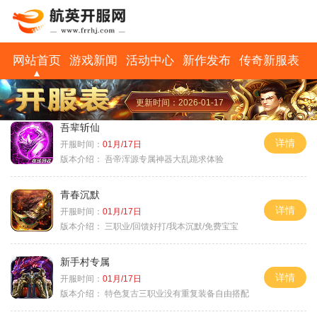
网站首页
游戏新闻
活动中心
新作发布
传奇新服表
更新时间：2026-01-17
吾辈斩仙
详情
开服时间：
01月/17日
版本介绍：
吾帝浑源专属神器大乱跪求体验
青春沉默
详情
开服时间：
01月/17日
版本介绍：
三职业/回馈好打/我本沉默/免费宝宝
新手村专属
详情
开服时间：
01月/17日
版本介绍：
特色复古三职业没有重复装备自由搭配