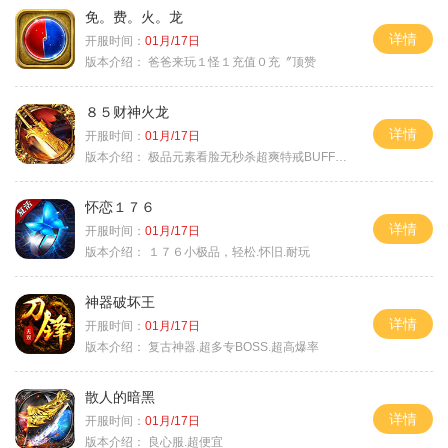
免。费。火。龙
详情
开服时间：
01月/17日
版本介绍：
爸爸来玩１怪１充值０充〞顶赞
８５财神火龙
详情
开服时间：
01月/17日
版本介绍：
极品元素看脸无秒杀超爽特戒BUFF无合成
怀恋１７６
详情
开服时间：
01月/17日
版本介绍：
１７６小极品，轻松.怀旧.耐玩
神器破坏王
详情
开服时间：
01月/17日
版本介绍：
复古神器.超多专BOSS.超高爆率
散人的暗黑
详情
开服时间：
01月/17日
版本介绍：
良心服.超便宜