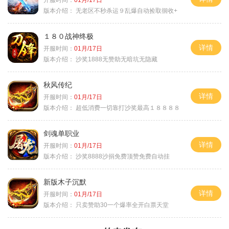
版本介绍：
无老区不秒杀运９乱爆自动捡取徊收+
１８０战神终极
详情
开服时间：
01月/17日
版本介绍：
沙奖1888无赞助无暗坑无隐藏
秋风传纪
详情
开服时间：
01月/17日
版本介绍：
超低消费一切靠打沙奖最高１８８８８
剑魂单职业
详情
开服时间：
01月/17日
版本介绍：
沙奖8888沙捐免费顶赞免费自动挂
新版木子沉默
详情
开服时间：
01月/17日
版本介绍：
只卖赞助30一个爆率全开白票天堂