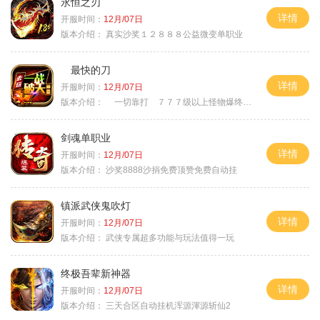
永恒之刃
详情
开服时间：
12月/07日
版本介绍：
真实沙奖１２８８８公益微变单职业
最快的刀
详情
开服时间：
12月/07日
版本介绍：
一切靠打 ７７７级以上怪物爆终极
剑魂单职业
详情
开服时间：
12月/07日
版本介绍：
沙奖8888沙捐免费顶赞免费自动挂
镇派武侠鬼吹灯
详情
开服时间：
12月/07日
版本介绍：
武侠专属超多功能与玩法值得一玩
终极吾辈新神器
详情
开服时间：
12月/07日
版本介绍：
三天合区自动挂机浑源渾源斩仙2