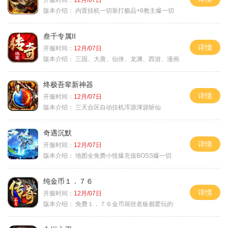
版本介绍：
内置挂机一切靠打极品+6教主爆一切
叁千专属II
详情
开服时间：
12月/07日
版本介绍：
三国、大唐、仙侠、龙渊、西游、漫画
终极吾辈新神器
详情
开服时间：
12月/07日
版本介绍：
三天合区自动挂机浑源渾源斩仙
奇遇沉默
详情
开服时间：
12月/07日
版本介绍：
地图全免费小怪爆充值BOSS爆一切
纯金币１．７６
详情
开服时间：
12月/07日
版本介绍：
免费１．７６金币屌丝老板都爱玩的