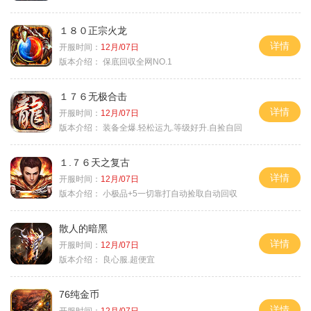
１８０正宗火龙
详情
开服时间：
12月/07日
版本介绍：
保底回収全网NO.1
１７６无极合击
详情
开服时间：
12月/07日
版本介绍：
装备全爆.轻松运九.等级好升.自捡自回
１.７６天之复古
详情
开服时间：
12月/07日
版本介绍：
小极品+5一切靠打自动捡取自动回収
散人的暗黑
详情
开服时间：
12月/07日
版本介绍：
良心服.超便宜
76纯金币
详情
开服时间：
12月/07日