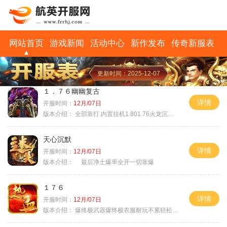
网站首页
游戏新闻
活动中心
新作发布
传奇新服表
更新时间：2025-12-07
１．７６幽幽复古
详情
开服时间：
12月/07日
版本介绍：
全部靠打.内置挂机1.801.76火龙沉默微变
天心沉默
详情
开服时间：
12月/07日
版本介绍：
最后净土爆率全开一切靠爆
１７６
详情
开服时间：
12月/07日
版本介绍：
爆终极武器爆终极衣服耐玩不累轻松满级