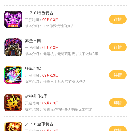
１７６特色复古
详情
开服时间：
09月/13日
版本介绍：
176你没玩过的复古
赤壁三国
详情
开服时间：
09月/13日
版本介绍：
无暗坑，无隐藏消费，决不做坑B服
狂飙沉默
详情
开服时间：
09月/13日
版本介绍：
强哥只手遮天!带你做大佬?
封神外传2季
详情
开服时间：
09月/13日
版本介绍：
复古无沙捐狂暴无捐献无限抗米
／７６金币复古
详情
开服时间：
09月/13日