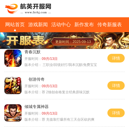
网站首页
游戏新闻
活动中心
新作发布
传奇新服表
更新时间：2025-09-13
青春沉默
详情
开服时间：
09月/13日
版本介绍：
三职业/回馈好打/我本沉默/免费宝宝
创游传奇
详情
开服时间：
09月/13日
版本介绍：
荐 2独创命格复古经典原味沉默
倾城专属神器
详情
开服时间：
09月/13日
版本介绍：
荐 充值靠打爆所有三天合区砍的爽