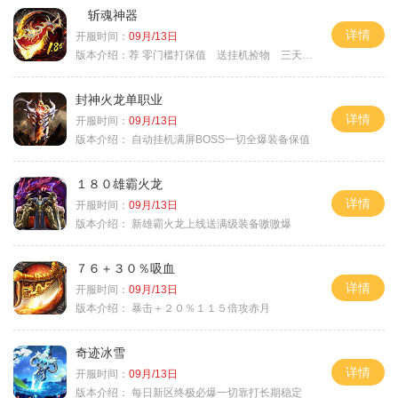
斩魂神器
详情
开服时间：
09月/13日
版本介绍：
荐 零门槛打保值 送挂机捡物 三天合区
封神火龙单职业
详情
开服时间：
09月/13日
版本介绍：
自动挂机满屏BOSS一切全爆装备保值
１８０雄霸火龙
详情
开服时间：
09月/13日
版本介绍：
新雄霸火龙上线送满级装备嗷嗷爆
７６＋３０％吸血
详情
开服时间：
09月/13日
版本介绍：
暴击＋２０％１１５倍攻赤月
奇迹冰雪
详情
开服时间：
09月/13日
版本介绍：
每日新区终极必爆一切靠打长期稳定